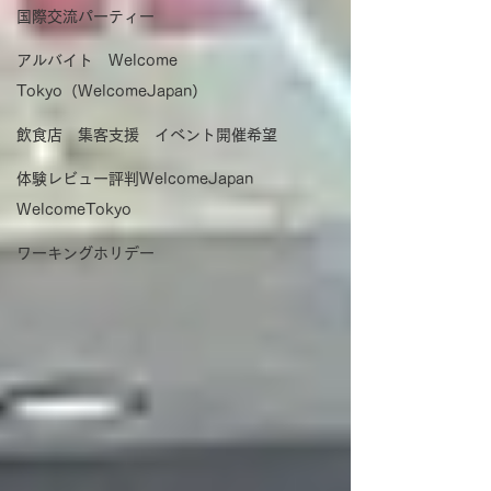
国際交流パーティー
アルバイト Welcome
Tokyo（WelcomeJapan）
飲食店 集客支援 イベント開催希望
体験レビュー評判WelcomeJapan
WelcomeTokyo
ワーキングホリデー