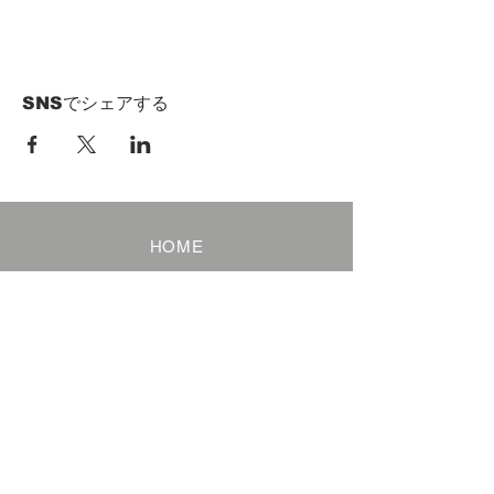
SNSでシェアする
HOME
Term of Service
Privacy Policy
About Reservation
Note on Participation