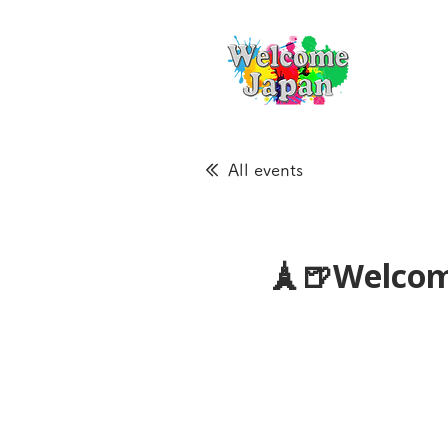
All events
🗼🍺Welcom