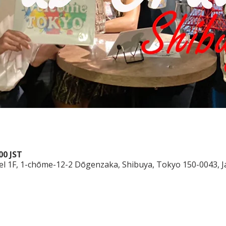
00 JST
el 1F, 1-chōme-12-2 Dōgenzaka, Shibuya, Tokyo 150-0043, 