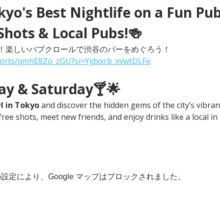
yo's Best Nightlife on a Fun Pub
Shots & Local Pubs!🍻
！楽しいパブクロールで渋谷のバーをめぐろう！
horts/qmhE8Zo_zGU?si=Yjdxxrb_xvwtDLFe
day & Saturday🍸🌟
l in Tokyo
 and discover the hidden gems of the city’s vibrant
free shots, meet new friends, and enjoy drinks like a local in
 の設定により、Google マップはブロックされました。