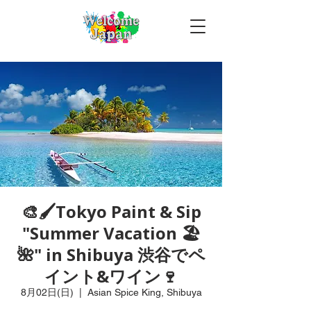
🎨🖌Tokyo Paint & Sip
"Summer Vacation 🏖
🌺" in Shibuya 渋谷でペ
イント&ワイン🍷
8月02日(日)
  |  
Asian Spice King, Shibuya