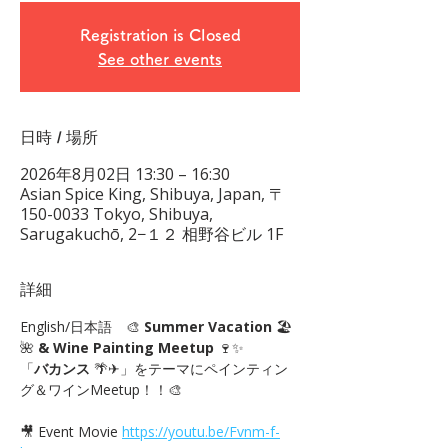
Registration is Closed
See other events
日時 / 場所
2026年8月02日 13:30 – 16:30
Asian Spice King, Shibuya, Japan, 〒
150-0033 Tokyo, Shibuya,
Sarugakuchō, 2−１２ 相野谷ビル 1F
詳細
English/日本語　🎨 
Summer Vacation 
🏖
🌺 
& Wine Painting Meetup
 🍷✨
「
バカンス 
🌴✈」をテーマにペインティン
グ＆ワインMeetup！！🎨
🎥 Event Movie 
https://youtu.be/Fvnm-f-