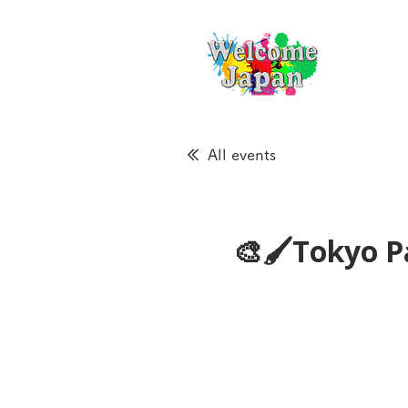
All events
🎨🖌Tokyo Pa