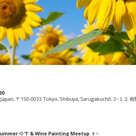
30
ya, Japan, 〒150-0033 Tokyo, Shibuya, Sarugakuchō, 2−１
 Summer
 🌻🌴 
& Wine Painting Meetup
 🍷✨