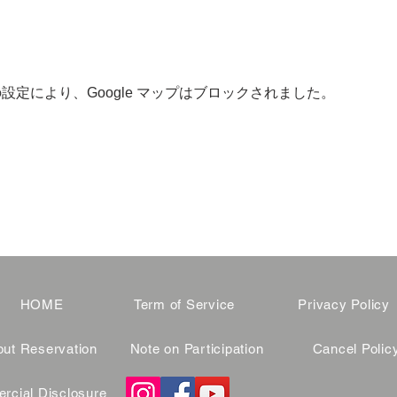
 の設定により、Google マップはブロックされました。
HOME
Term of Service
Privacy Policy
ut Reservation
Note on Participation
Cancel Polic
cial Disclosure