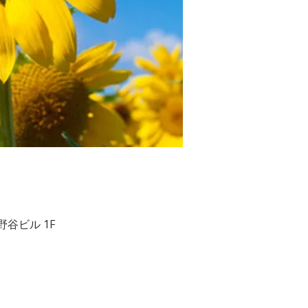
２ 相野谷ビル 1F