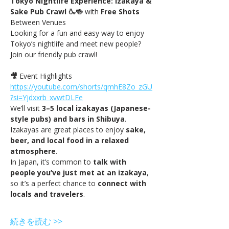
Tokyo Nightlife Experience: Izakaya & 
Sake Pub Crawl 🍶🍻 
with
 Free Shots 
Between Venues
Looking for a fun and easy way to enjoy 
Tokyo’s nightlife and meet new people? 
Join our friendly pub crawl!
🎥
 Event Highlights 
https://youtube.com/shorts/qmhE8Zo_zGU
?si=Yjdxxrb_xvwtDLFe
We’ll visit 
3–5 local izakayas (Japanese-
style pubs) and bars in Shibuya
. 
Izakayas are great places to enjoy 
sake, 
beer, and local food in a relaxed 
atmosphere
.
In Japan, it’s common to 
talk with 
people you’ve just met at an izakaya
, 
so it’s a perfect chance to 
connect with 
locals and travelers
.
続きを読む >>