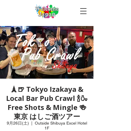
🗼🍺 Tokyo Izakaya &
Local Bar Pub Crawl 🍾🍶
Free Shots & Mingle 🍻
東京 はしご酒ツアー
9月26日(土)
  |  
Outside Shibuya Excel Hotel
1F