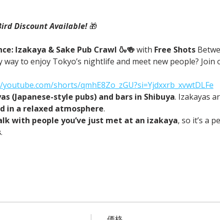
Bird Discount Available! 
🎁
ce: Izakaya & Sake Pub Crawl 🍶🍻 
with
 Free Shots 
Betwe
 way to enjoy Tokyo’s nightlife and meet new people? Join o
://youtube.com/shorts/qmhE8Zo_zGU?si=Yjdxxrb_xvwtDLFe
yas (Japanese-style pubs) and bars in Shibuya
. Izakayas a
od in a relaxed atmosphere
.
alk with people you’ve just met at an izakaya
, so it’s a 
s
.
価格