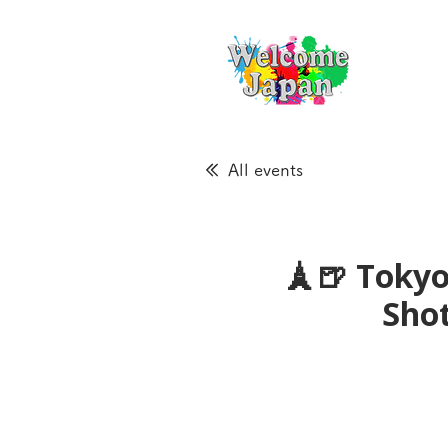
All events
🗼🍺 Tokyo
Sho