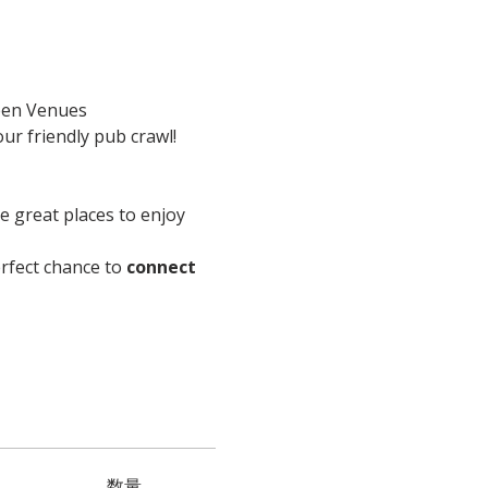
en Venues
ur friendly pub crawl!
re great places to enjoy 
perfect chance to 
connect 
数量