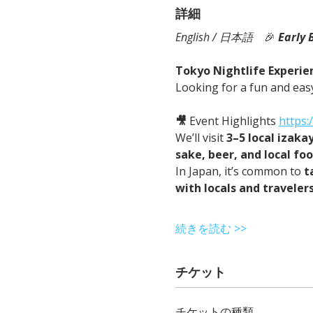
詳細
English / 日本語
　🎉
Early 
Tokyo Nightlife Experien
Looking for a fun and easy
🎥
 Event Highlights 
https
We’ll visit 
3–5 local izaka
sake, beer, and local fo
In Japan, it’s common to 
t
with locals and traveler
続きを読む >>
チケット
チケットの種類