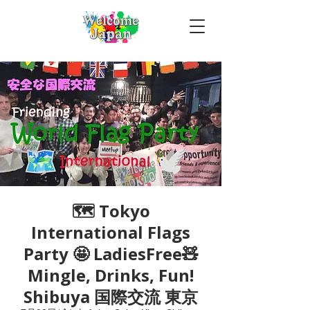
🗺 Tokyo
International Flags
Party 🤩 LadiesFree🧸
Mingle, Drinks, Fun!
Shibuya 国際交流 東京