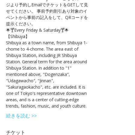
ジより予約しEmailでチケットをGETして見
せてください。 事前予約割引あり対象のイ
ベントから事前の記入をして、QRコードを
提示ください。
🌟🍸Every Friday & Saturday🍸🌟
【Shibuya】 
Shibuya as a town name, from Shibuya 1-
chome to 4-chome. The area east of 
Shibuya Station, including JR Shibuya 
Station. General term for the area around 
Shibuya Station. In addition to "1" 
mentioned above, "Dogenzaka", 
"Udagawacho", "Jinnan", 
"Sakuragaokacho", etc. are included. It is 
one of Tokyo's representative downtown 
areas, and is a center of cutting-edge 
trends, fashion, music, and youth culture.
続きを読む >>
チケット