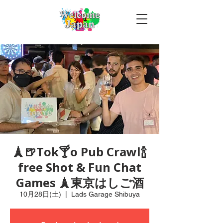
🗼🍺Tok🍸o Pub Crawl🍾
free Shot & Fun Chat
Games 🗼東京はしご酒
10月28日(土)
  |  
Lads Garage Shibuya