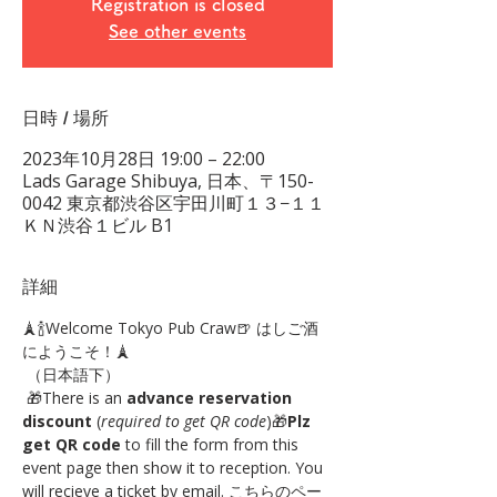
Registration is closed
See other events
日時 / 場所
2023年10月28日 19:00 – 22:00
Lads Garage Shibuya, 日本、〒150-
0042 東京都渋谷区宇田川町１３−１１
ＫＮ渋谷１ビル B1
詳細
🗼🍾Welcome Tokyo Pub Craw🍺 はしご酒
にようこそ！🗼
 （日本語下）
 🎁There is an 
advance reservation 
discount
 (
required to get QR code
)🎁
Plz 
get QR code
 to fill the form from this 
event page then show it to reception. You 
will recieve a ticket by email. こちらのペー