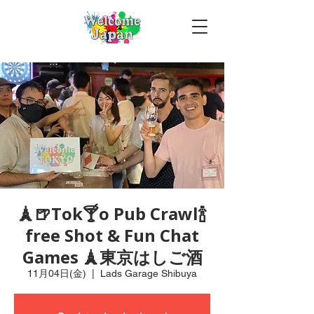
🗼🍺Tok🍸o Pub Crawl🍾
free Shot & Fun Chat
Games 🗼東京はしご酒
11月04日(金)
  |  
Lads Garage Shibuya