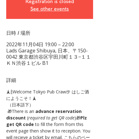
Registration is closed
See other events
日時 / 場所
2022年11月04日 19:00 – 22:00
Lads Garage Shibuya, 日本、〒150-
0042 東京都渋谷区宇田川町１３−１１
ＫＮ渋谷１ビル B1
詳細
🗼🍾Welcome Tokyo Pub Craw🍺 はしご酒
にようこそ！🗼
 （日本語下）
 🎁There is an 
advance reservation 
discount
 (
required to get QR code
)🎁
Plz 
get QR code
 to fill the form from this 
event page then show it to reception. You 
will recieve a ticket by email. こちらのペー