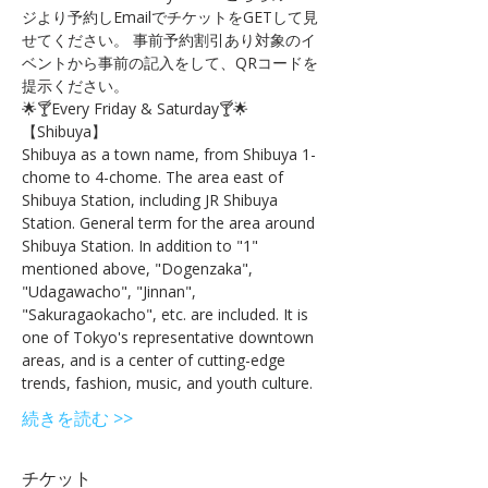
ジより予約しEmailでチケットをGETして見
せてください。 事前予約割引あり対象のイ
ベントから事前の記入をして、QRコードを
提示ください。
🌟🍸Every Friday & Saturday🍸🌟
【Shibuya】 
Shibuya as a town name, from Shibuya 1-
chome to 4-chome. The area east of 
Shibuya Station, including JR Shibuya 
Station. General term for the area around 
Shibuya Station. In addition to "1" 
mentioned above, "Dogenzaka", 
"Udagawacho", "Jinnan", 
"Sakuragaokacho", etc. are included. It is 
one of Tokyo's representative downtown 
areas, and is a center of cutting-edge 
trends, fashion, music, and youth culture.
続きを読む >>
チケット