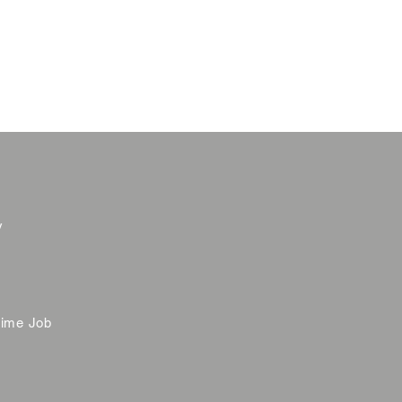
y
time Job