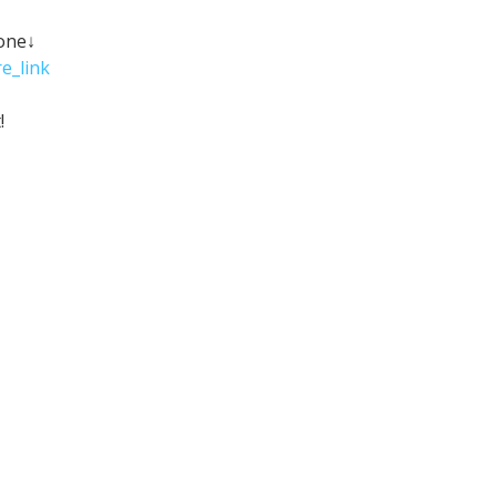
hone↓
e_link
!