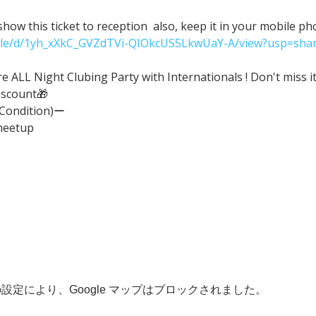
ow this ticket to reception  also, keep it in your mobile p
/file/d/1yh_xXkC_GVZdTVi-QIOkcUS5LkwUaY-A/view?usp=shar
ALL Night Clubing Party with Internationals ! Don't miss it
iscount🎁
(Condition)ー
meetup
 の設定により、Google マップはブロックされました。