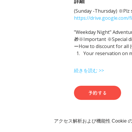
詳細
(Sunday -Thursday) ※Plz sh
https://drive.google.com
"Weekday Night" Adventure 
🎁※Important ※Special d
ーHow to discount for all 
Your reservation on 
続きを読む >>
予約する
アクセス解析および機能性 Cookie