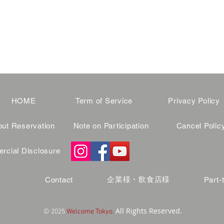
HOME
Term of Service
Privacy Policy
ut Reservation
Note on Participation
Cancel Polic
cial Disclosure
企業様・飲食店様
Contact
Part-
All Rights Reserved.
© 2025
Welcome Tokyo.