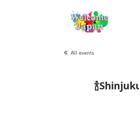
All events
🍾Shinju