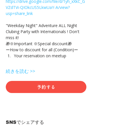
https://drive.google.com/file/d/1yh_xXkC_G
VZdTVi-QIOkcUS5LkwUaY-A/view?
usp=share_link
"Weekday Night" Adventure ALL Night 
Clubing Party with Internationals ! Don't 
miss it!
🎁※Important ※Special discount🎁
ーHow to discount for all (Condition)ー
Your reservation on meetup
続きを読む >>
予約する
SNSでシェアする