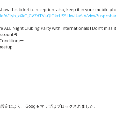
ow this ticket to reception  also, keep it in your mobile p
/file/d/1yh_xXkC_GVZdTVi-QIOkcUS5LkwUaY-A/view?usp=shar
ALL Night Clubing Party with Internationals ! Don't miss it
iscount🎁
(Condition)ー
meetup
 の設定により、Google マップはブロックされました。