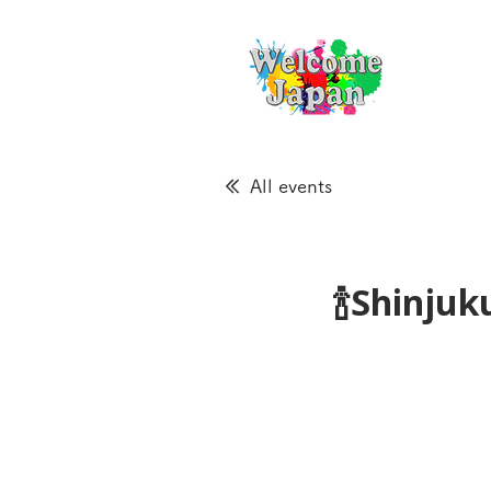
All events
🍾Shinju