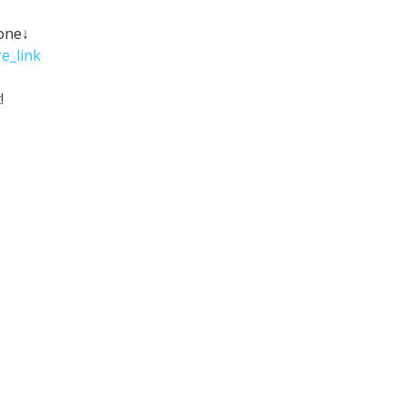
hone↓
e_link
!