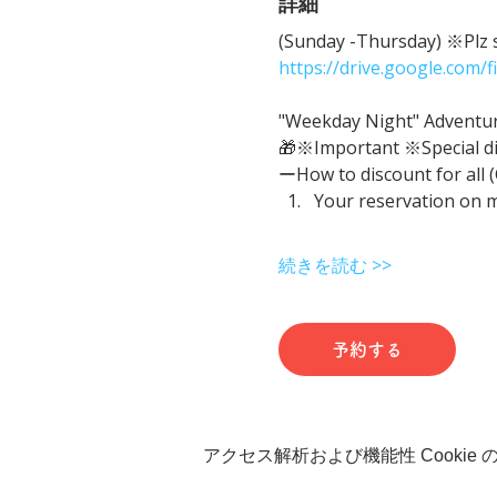
詳細
(Sunday -Thursday) ※Plz sh
https://drive.google.com
"Weekday Night" Adventure 
🎁※Important ※Special d
ーHow to discount for all 
Your reservation on 
続きを読む >>
予約する
アクセス解析および機能性 Cookie