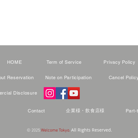
HOME
Term of Service
Privacy Policy
ut Reservation
Note on Participation
Cancel Polic
cial Disclosure
企業様・飲食店様
Contact
Part-
All Rights Reserved.
© 2025
Welcome Tokyo.