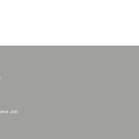
y
time Job