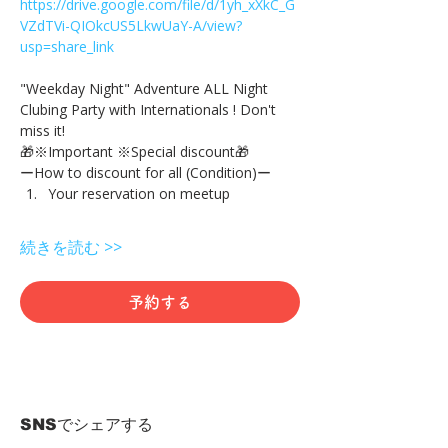
https://drive.google.com/file/d/1yh_xXkC_G
VZdTVi-QIOkcUS5LkwUaY-A/view?
usp=share_link
"Weekday Night" Adventure ALL Night 
Clubing Party with Internationals ! Don't 
miss it!
🎁※Important ※Special discount🎁
ーHow to discount for all (Condition)ー
Your reservation on meetup
続きを読む >>
予約する
SNSでシェアする