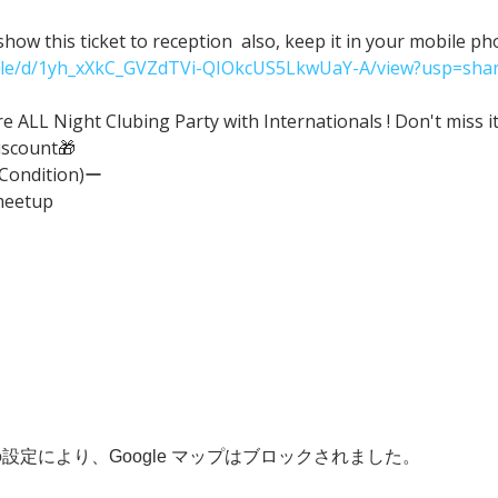
ow this ticket to reception  also, keep it in your mobile p
/file/d/1yh_xXkC_GVZdTVi-QIOkcUS5LkwUaY-A/view?usp=shar
ALL Night Clubing Party with Internationals ! Don't miss it
iscount🎁
(Condition)ー
meetup
 の設定により、Google マップはブロックされました。