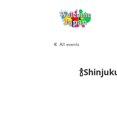
All events
🍾Shinju