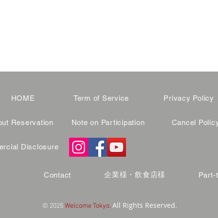
HOME
Term of Service
Privacy Policy
ut Reservation
Note on Participation
Cancel Polic
cial Disclosure
企業様・飲食店様
Contact
Part-
All Rights Reserved.
© 2025
Welcome Tokyo.