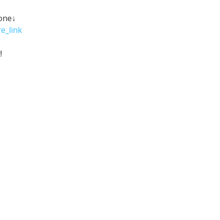
hone↓
e_link
!