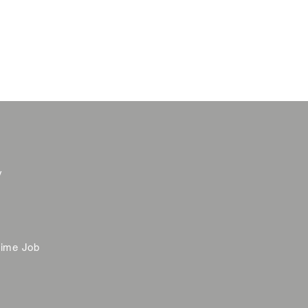
y
time Job