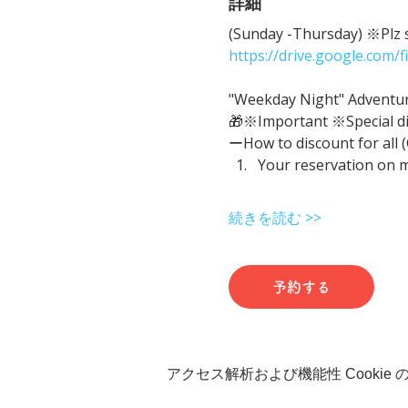
詳細
(Sunday -Thursday) ※Plz sh
https://drive.google.com
"Weekday Night" Adventure 
🎁※Important ※Special d
ーHow to discount for all 
Your reservation on 
続きを読む >>
予約する
アクセス解析および機能性 Cookie