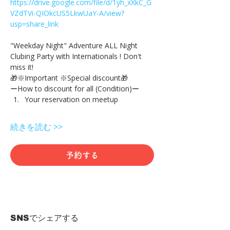
https://drive.google.com/file/d/1yh_xXkC_G
VZdTVi-QIOkcUS5LkwUaY-A/view?
usp=share_link
"Weekday Night" Adventure ALL Night 
Clubing Party with Internationals ! Don't 
miss it!
🎁※Important ※Special discount🎁
ーHow to discount for all (Condition)ー
Your reservation on meetup
続きを読む >>
予約する
SNSでシェアする