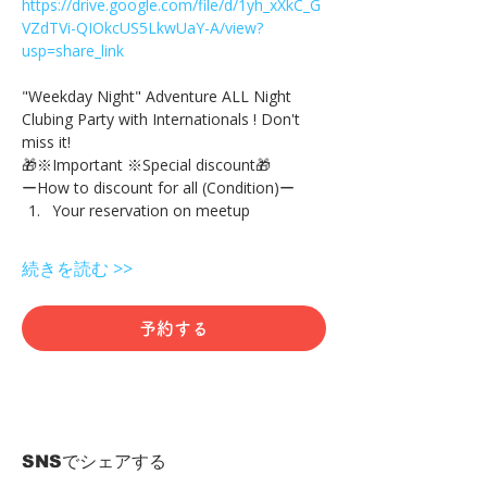
https://drive.google.com/file/d/1yh_xXkC_G
VZdTVi-QIOkcUS5LkwUaY-A/view?
usp=share_link
"Weekday Night" Adventure ALL Night 
Clubing Party with Internationals ! Don't 
miss it!
🎁※Important ※Special discount🎁
ーHow to discount for all (Condition)ー
Your reservation on meetup
続きを読む >>
予約する
SNSでシェアする