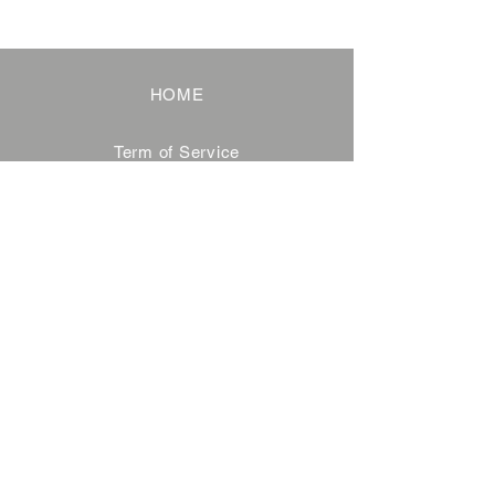
HOME
Term of Service
Privacy Policy
About Reservation
Note on Participation
Cancel Policy
Commercial Disclosure