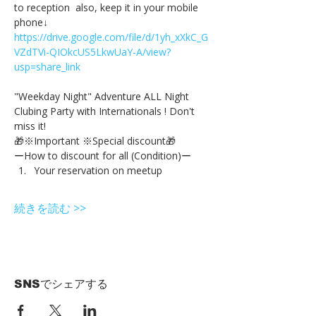
to reception  also, keep it in your mobile 
phone↓
https://drive.google.com/file/d/1yh_xXkC_G
VZdTVi-QIOkcUS5LkwUaY-A/view?
usp=share_link
"Weekday Night" Adventure ALL Night 
Clubing Party with Internationals ! Don't 
miss it!
🎁※Important ※Special discount🎁
ーHow to discount for all (Condition)ー
Your reservation on meetup
続きを読む >>
SNSでシェアする