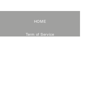
HOME
Term of Service
Privacy Policy
About Reservation
Note on Participation
Cancel Policy
Commercial Disclosure