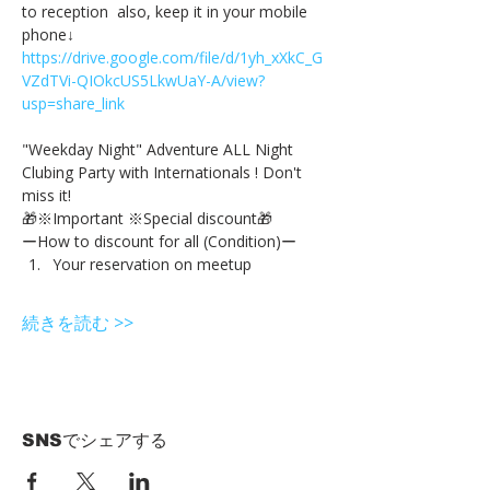
to reception  also, keep it in your mobile 
phone↓
https://drive.google.com/file/d/1yh_xXkC_G
VZdTVi-QIOkcUS5LkwUaY-A/view?
usp=share_link
"Weekday Night" Adventure ALL Night 
Clubing Party with Internationals ! Don't 
miss it!
🎁※Important ※Special discount🎁
ーHow to discount for all (Condition)ー
Your reservation on meetup
続きを読む >>
SNSでシェアする