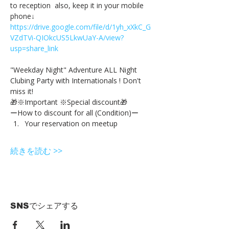
to reception  also, keep it in your mobile 
phone↓
https://drive.google.com/file/d/1yh_xXkC_G
VZdTVi-QIOkcUS5LkwUaY-A/view?
usp=share_link
"Weekday Night" Adventure ALL Night 
Clubing Party with Internationals ! Don't 
miss it!
🎁※Important ※Special discount🎁
ーHow to discount for all (Condition)ー
Your reservation on meetup
続きを読む >>
SNSでシェアする