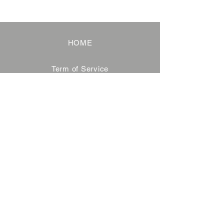
HOME
Term of Service
Privacy Policy
About Reservation
Note on Participation
Cancel Policy
Commercial Disclosure