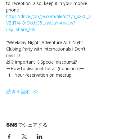
to reception  also, keep it in your mobile 
phone↓
https://drive.google.com/file/d/1yh_xXkC_G
VZdTVi-QIOkcUS5LkwUaY-A/view?
usp=share_link
"Weekday Night" Adventure ALL Night 
Clubing Party with Internationals ! Don't 
miss it!
🎁※Important ※Special discount🎁
ーHow to discount for all (Condition)ー
Your reservation on meetup
続きを読む >>
SNSでシェアする