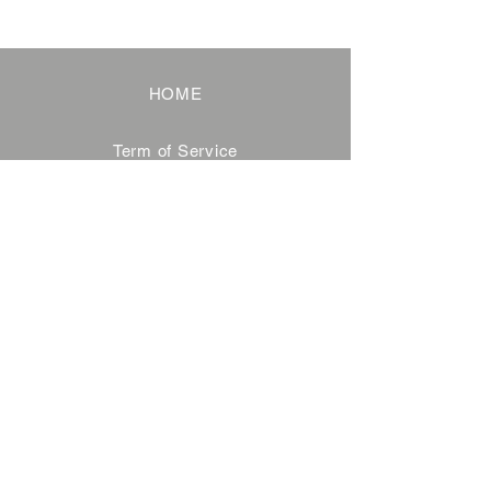
HOME
Term of Service
Privacy Policy
About Reservation
Note on Participation
Cancel Policy
Commercial Disclosure