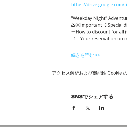
https://drive.google.com
"Weekday Night" Adventure 
🎁※Important ※Special d
ーHow to discount for all 
Your reservation on 
続きを読む >>
アクセス解析および機能性 Cookie
SNSでシェアする