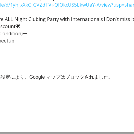
/file/d/1yh_xXkC_GVZdTVi-QIOkcUS5LkwUaY-A/view?usp=shar
ALL Night Clubing Party with Internationals ! Don't miss it
iscount🎁
(Condition)ー
meetup
 の設定により、Google マップはブロックされました。