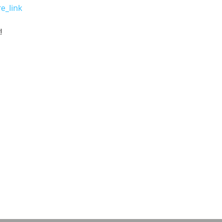
e_link
!