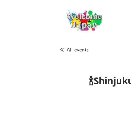
All events
🍾Shinju