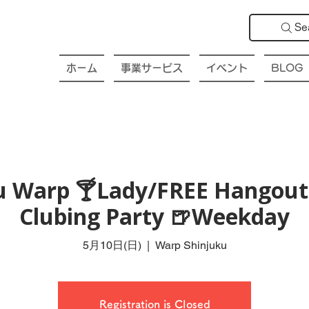
Se
ホーム
事業サービス
イベント
BLOG
ku Warp 🍸Lady/FREE Hangout 
Clubing Party 🍺Weekday
5月10日(日)
  |  
Warp Shinjuku
Registration is Closed