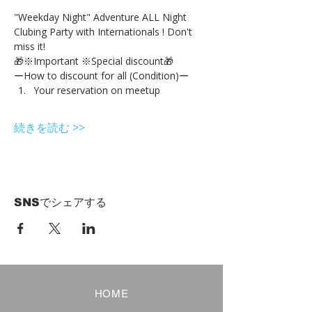
"Weekday Night" Adventure ALL Night 
Clubing Party with Internationals ! Don't 
miss it!
🎁※Important ※Special discount🎁
ーHow to discount for all (Condition)ー
Your reservation on meetup
続きを読む >>
SNSでシェアする
HOME