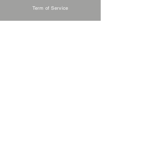
Term of Service
Privacy Policy
About Reservation
Note on Participation
Cancel Policy
Commercial Disclosure
FAQ
Contact