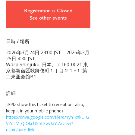
Registration is Closed
See other events
日時 / 場所
2026年3月24日 23:00 JST – 2026年3月
25日 4:30 JST
Warp Shinjuku, 日本、〒160-0021 東
京都新宿区歌舞伎町１丁目２１−１ 第
二東亜会館B1
詳細
※Plz show this ticket to reception  also, 
keep it in your mobile phone↓
https://drive.google.com/file/d/1yh_xXkC_G
VZdTVi-QIOkcUS5LkwUaY-A/view?
usp=share_link