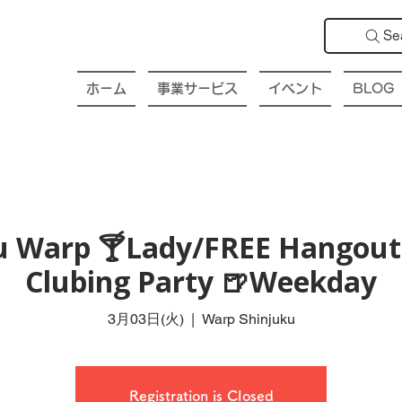
Se
ホーム
事業サービス
イベント
BLOG
ku Warp 🍸Lady/FREE Hangout 
Clubing Party 🍺Weekday
3月03日(火)
  |  
Warp Shinjuku
Registration is Closed