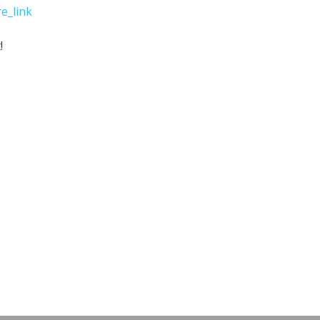
e_link
!