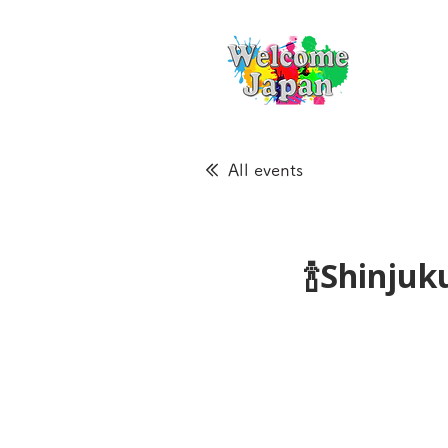
All events
🍾Shinju