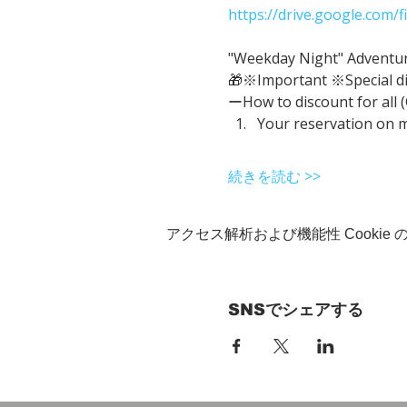
https://drive.google.com
"Weekday Night" Adventure 
🎁※Important ※Special d
ーHow to discount for all 
Your reservation on 
続きを読む >>
アクセス解析および機能性 Cookie
SNSでシェアする