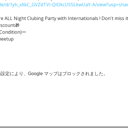
/file/d/1yh_xXkC_GVZdTVi-QIOkcUS5LkwUaY-A/view?usp=shar
ALL Night Clubing Party with Internationals ! Don't miss it
iscount🎁
(Condition)ー
meetup
 の設定により、Google マップはブロックされました。