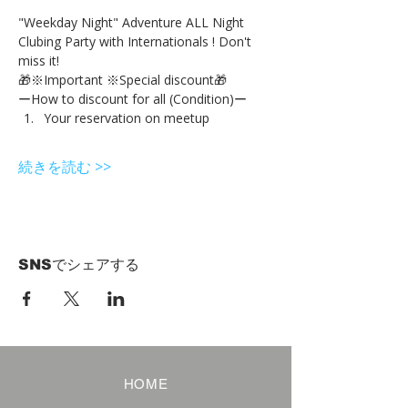
"Weekday Night" Adventure ALL Night 
Clubing Party with Internationals ! Don't 
miss it!
🎁※Important ※Special discount🎁
ーHow to discount for all (Condition)ー
Your reservation on meetup
続きを読む >>
SNSでシェアする
HOME