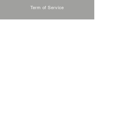
Term of Service
Privacy Policy
About Reservation
Note on Participation
Cancel Policy
Commercial Disclosure
FAQ
Contact