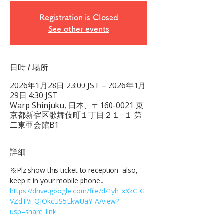
Registration is Closed
See other events
日時 / 場所
2026年1月28日 23:00 JST – 2026年1月
29日 4:30 JST
Warp Shinjuku, 日本、〒160-0021 東
京都新宿区歌舞伎町１丁目２１−１ 第
二東亜会館B1
詳細
※Plz show this ticket to reception  also, 
keep it in your mobile phone↓
https://drive.google.com/file/d/1yh_xXkC_G
VZdTVi-QIOkcUS5LkwUaY-A/view?
usp=share_link