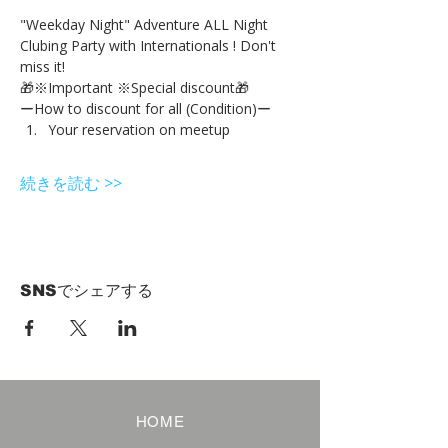
"Weekday Night" Adventure ALL Night 
Clubing Party with Internationals ! Don't 
miss it!
🎁※Important ※Special discount🎁
ーHow to discount for all (Condition)ー
Your reservation on meetup
続きを読む >>
SNSでシェアする
HOME