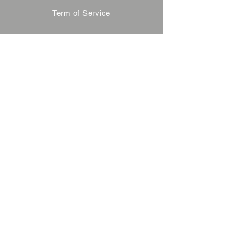
Term of Service
Privacy Policy
About Reservation
Note on Participation
Cancel Policy
Commercial Disclosure
FAQ
Contact