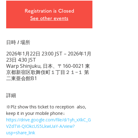
Registration is Closed
See other events
日時 / 場所
2026年1月22日 23:00 JST – 2026年1月
23日 4:30 JST
Warp Shinjuku, 日本、〒160-0021 東
京都新宿区歌舞伎町１丁目２１−１ 第
二東亜会館B1
詳細
※Plz show this ticket to reception  also, 
keep it in your mobile phone↓
https://drive.google.com/file/d/1yh_xXkC_G
VZdTVi-QIOkcUS5LkwUaY-A/view?
usp=share_link