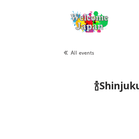
All events
🍾Shinju