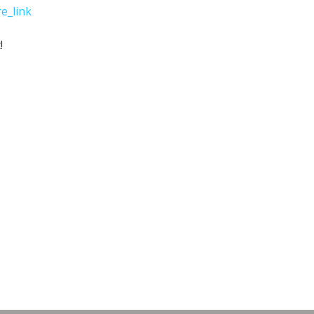
e_link
!