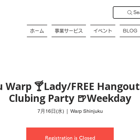
Se
ホーム
事業サービス
イベント
BLOG
ku Warp 🍸Lady/FREE Hangout 
Clubing Party 🍺Weekday
7月16日(水)
  |  
Warp Shinjuku
Registration is Closed