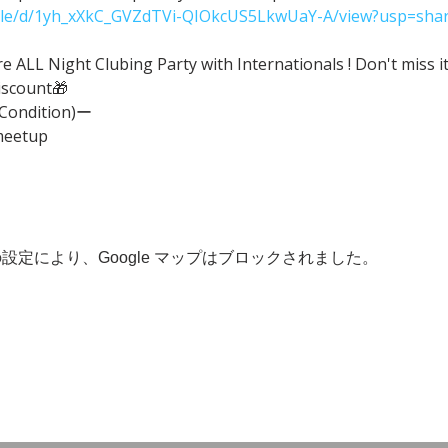
/file/d/1yh_xXkC_GVZdTVi-QIOkcUS5LkwUaY-A/view?usp=shar
ALL Night Clubing Party with Internationals ! Don't miss it
iscount🎁
(Condition)ー
meetup
 の設定により、Google マップはブロックされました。