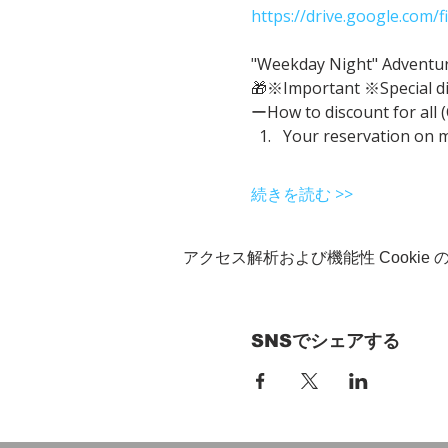
https://drive.google.com
"Weekday Night" Adventure 
🎁※Important ※Special d
ーHow to discount for all 
Your reservation on 
続きを読む >>
アクセス解析および機能性 Cookie
SNSでシェアする