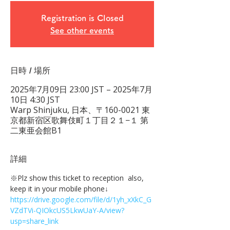
Registration is Closed
See other events
日時 / 場所
2025年7月09日 23:00 JST – 2025年7月
10日 4:30 JST
Warp Shinjuku, 日本、〒160-0021 東
京都新宿区歌舞伎町１丁目２１−１ 第
二東亜会館B1
詳細
※Plz show this ticket to reception  also, 
keep it in your mobile phone↓
https://drive.google.com/file/d/1yh_xXkC_G
VZdTVi-QIOkcUS5LkwUaY-A/view?
usp=share_link