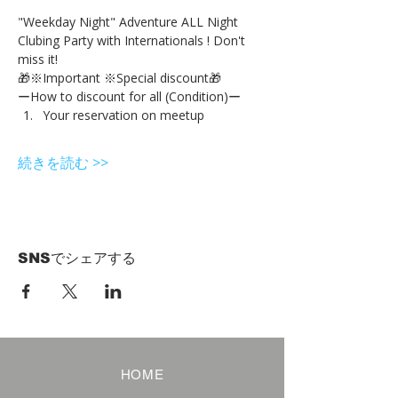
"Weekday Night" Adventure ALL Night 
Clubing Party with Internationals ! Don't 
miss it!
🎁※Important ※Special discount🎁
ーHow to discount for all (Condition)ー
Your reservation on meetup
続きを読む >>
SNSでシェアする
HOME