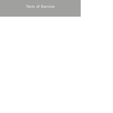
Term of Service
Privacy Policy
About Reservation
Note on Participation
Cancel Policy
Commercial Disclosure
FAQ
Contact