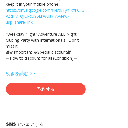
keep it in your mobile phone↓
https://drive.google.com/file/d/1yh_xXkC_G
VZdTVi-QIOkcUS5LkwUaY-A/view?
usp=share_link
"Weekday Night" Adventure ALL Night 
Clubing Party with Internationals ! Don't 
miss it!
🎁※Important ※Special discount🎁
ーHow to discount for all (Condition)ー
続きを読む >>
予約する
SNSでシェアする