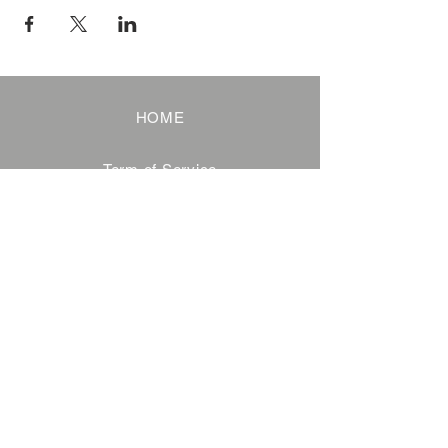
HOME
Term of Service
Privacy Policy
About Reservation
Note on Participation
Cancel Policy
Commercial Disclosure