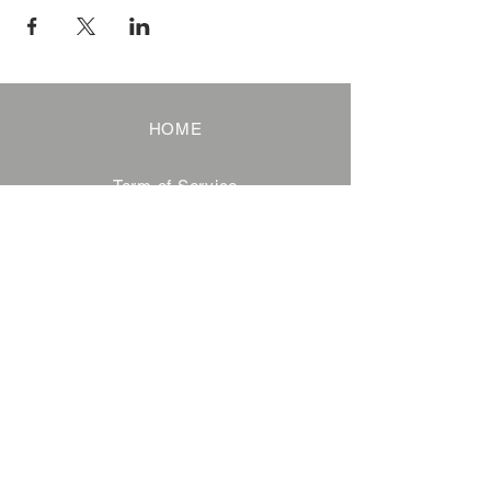
HOME
Term of Service
Privacy Policy
About Reservation
Note on Participation
Cancel Policy
Commercial Disclosure