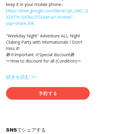
keep it in your mobile phone↓
https://drive.google.com/file/d/1yh_xXkC_G
VZdTVi-QIOkcUS5LkwUaY-A/view?
usp=share_link
"Weekday Night" Adventure ALL Night 
Clubing Party with Internationals ! Don't 
miss it!
🎁※Important ※Special discount🎁
ーHow to discount for all (Condition)ー
続きを読む >>
予約する
SNSでシェアする