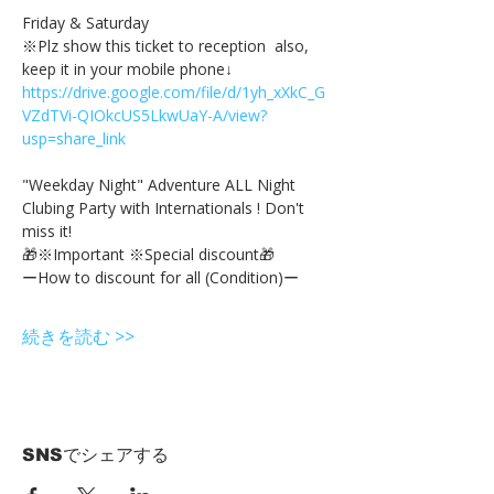
Friday & Saturday 
※Plz show this ticket to reception  also, 
keep it in your mobile phone↓
https://drive.google.com/file/d/1yh_xXkC_G
VZdTVi-QIOkcUS5LkwUaY-A/view?
usp=share_link
"Weekday Night" Adventure ALL Night 
Clubing Party with Internationals ! Don't 
miss it!
🎁※Important ※Special discount🎁
ーHow to discount for all (Condition)ー
続きを読む >>
SNSでシェアする