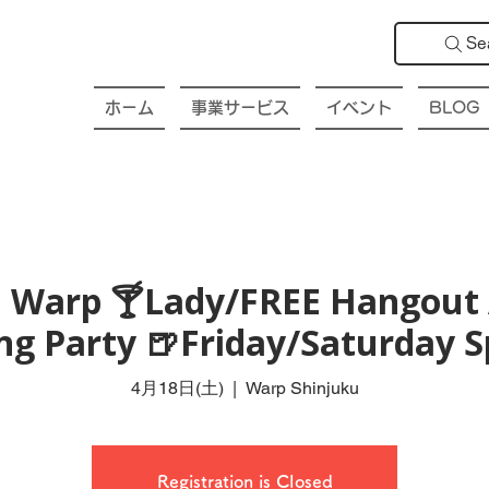
Se
ホーム
事業サービス
イベント
BLOG
 Warp 🍸Lady/FREE Hangout 
ng Party 🍺Friday/Saturday S
4月18日(土)
  |  
Warp Shinjuku
Registration is Closed