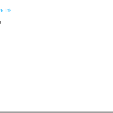
e_link
!