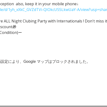
eception  also, keep it in your mobile phone↓
/file/d/1yh_xXkC_GVZdTVi-QIOkcUS5LkwUaY-A/view?usp=shar
ALL Night Clubing Party with Internationals ! Don't miss it
iscount🎁
(Condition)ー
 の設定により、Google マップはブロックされました。