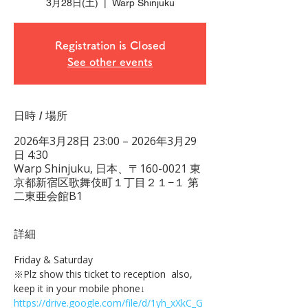
3月28日(土)
  |  
Warp Shinjuku
Registration is Closed
See other events
日時 / 場所
2026年3月28日 23:00 – 2026年3月29
日 4:30
Warp Shinjuku, 日本、〒160-0021 東
京都新宿区歌舞伎町１丁目２１−１ 第
二東亜会館B1
詳細
Friday & Saturday 
※Plz show this ticket to reception  also, 
keep it in your mobile phone↓
https://drive.google.com/file/d/1yh_xXkC_G