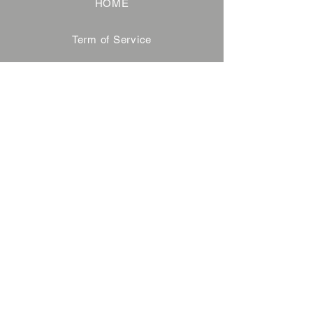
HOME
Term of Service
Privacy Policy
About Reservation
Note on Participation
Cancel Policy
Commercial Disclosure
FAQ