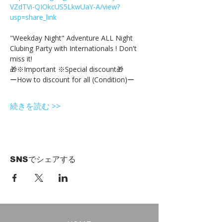
VZdTVi-QIOkcUS5LkwUaY-A/view?
usp=share_link
"Weekday Night" Adventure ALL Night 
Clubing Party with Internationals ! Don't 
miss it!
🎁※Important ※Special discount🎁
ーHow to discount for all (Condition)ー
続きを読む >>
SNSでシェアする