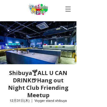
Shibuya🍸ALL U CAN
DRINK🍺Hang out
Night Club Friending
Meetup
12月31日(木)
  |  
Voyger stand shibuya