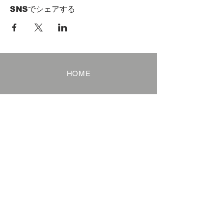
SNSでシェアする
HOME
Term of Service
Privacy Policy
About Reservation
Note on Participation
Cancel Policy