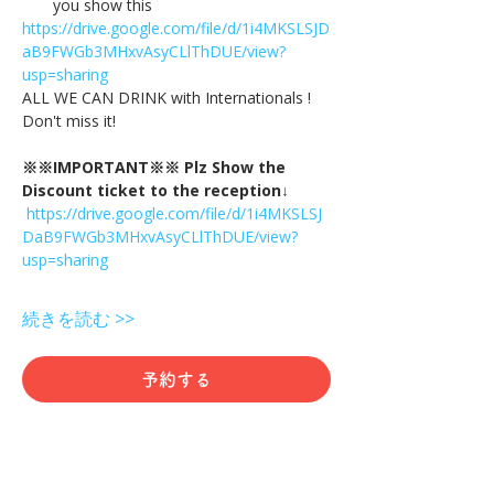
you show this
https://drive.google.com/file/d/1i4MKSLSJD
aB9FWGb3MHxvAsyCLlThDUE/view?
usp=sharing
ALL WE CAN DRINK with Internationals !
Don't miss it!
※※IMPORTANT※※ Plz Show the 
Discount ticket to the reception↓
https://drive.google.com/file/d/1i4MKSLSJ
DaB9FWGb3MHxvAsyCLlThDUE/view?
usp=sharing
続きを読む >>
予約する