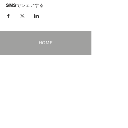
SNSでシェアする
HOME
Term of Service
Privacy Policy
About Reservation
Note on Participation
Cancel Policy