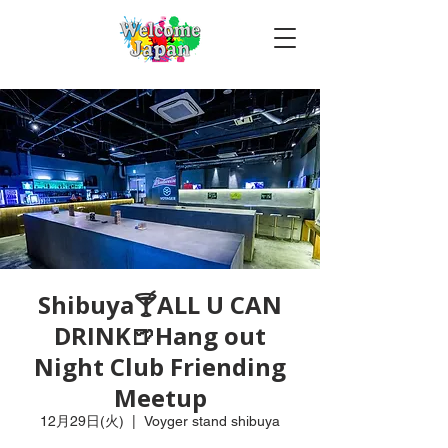
Shibuya🍸ALL U CAN
DRINK🍺Hang out
Night Club Friending
Meetup
12月29日(火)
  |  
Voyger stand shibuya