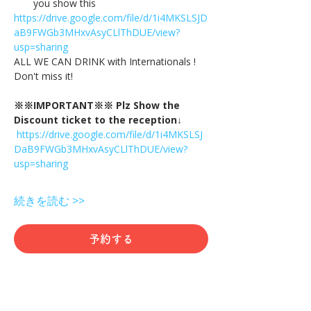
you show this
https://drive.google.com/file/d/1i4MKSLSJD
aB9FWGb3MHxvAsyCLlThDUE/view?
usp=sharing
ALL WE CAN DRINK with Internationals !
Don't miss it!
※※IMPORTANT※※ Plz Show the 
Discount ticket to the reception↓
https://drive.google.com/file/d/1i4MKSLSJ
DaB9FWGb3MHxvAsyCLlThDUE/view?
usp=sharing
続きを読む >>
予約する