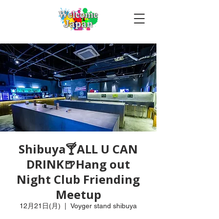
Shibuya🍸ALL U CAN
DRINK🍺Hang out
Night Club Friending
Meetup
12月21日(月)
  |  
Voyger stand shibuya