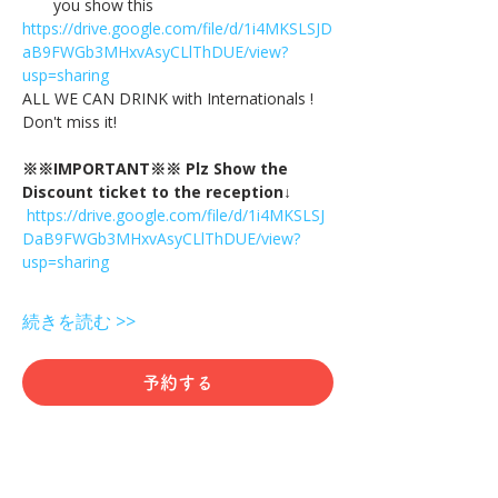
you show this
https://drive.google.com/file/d/1i4MKSLSJD
aB9FWGb3MHxvAsyCLlThDUE/view?
usp=sharing
ALL WE CAN DRINK with Internationals !
Don't miss it!
※※IMPORTANT※※ Plz Show the 
Discount ticket to the reception↓
https://drive.google.com/file/d/1i4MKSLSJ
DaB9FWGb3MHxvAsyCLlThDUE/view?
usp=sharing
続きを読む >>
予約する