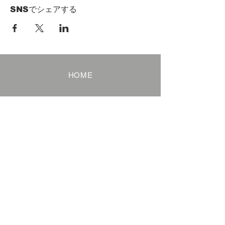
SNSでシェアする
HOME
Term of Service
Privacy Policy
About Reservation
Note on Participation
Cancel Policy