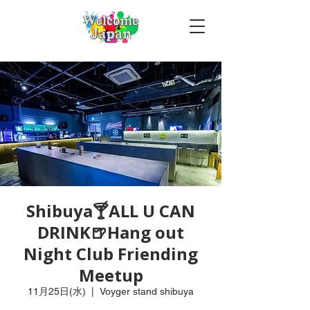
Shibuya🍸ALL U CAN
DRINK🍺Hang out
Night Club Friending
Meetup
11月25日(水)
  |  
Voyger stand shibuya