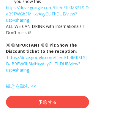
you show this
https://drive.google.com/file/d/1i4MKSLSJD
aB9FWGb3MHxvAsyCLlThDUE/view?
usp=sharing
ALL WE CAN DRINK with Internationals !
Don't miss it!
※※IMPORTANT※※ Plz Show the 
Discount ticket to the reception↓
https://drive.google.com/file/d/1i4MKSLSJ
DaB9FWGb3MHxvAsyCLlThDUE/view?
usp=sharing
続きを読む >>
予約する