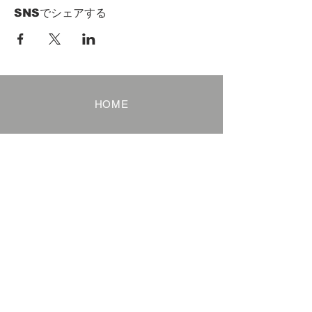
SNSでシェアする
HOME
Term of Service
Privacy Policy
About Reservation
Note on Participation
Cancel Policy