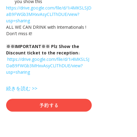
you show this
https://drive.google.com/file/d/1i4MKSLSJD
aB9FWGb3MHxvAsyCLlThDUE/view?
usp=sharing
ALL WE CAN DRINK with Internationals !
Don't miss it!
※※IMPORTANT※※ Plz Show the 
Discount ticket to the reception↓
https://drive.google.com/file/d/1i4MKSLSJ
DaB9FWGb3MHxvAsyCLlThDUE/view?
usp=sharing
続きを読む >>
予約する