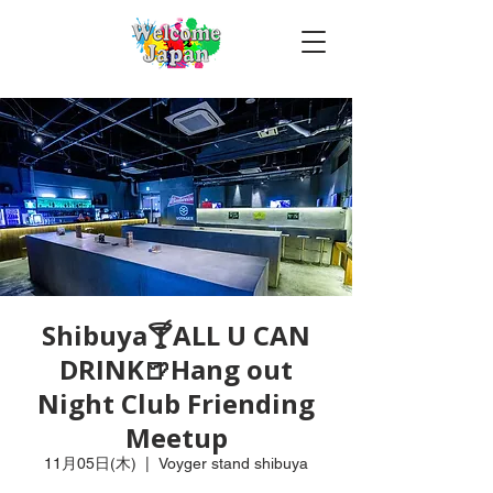
Shibuya🍸ALL U CAN
DRINK🍺Hang out
Night Club Friending
Meetup
11月05日(木)
  |  
Voyger stand shibuya