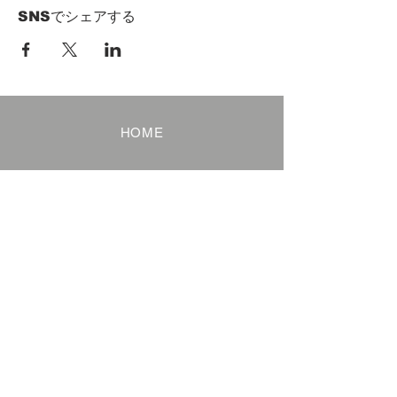
SNSでシェアする
HOME
Term of Service
Privacy Policy
About Reservation
Note on Participation
Cancel Policy