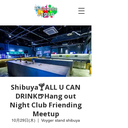
Shibuya🍸ALL U CAN
DRINK🍺Hang out
Night Club Friending
Meetup
10月29日(木)
  |  
Voyger stand shibuya