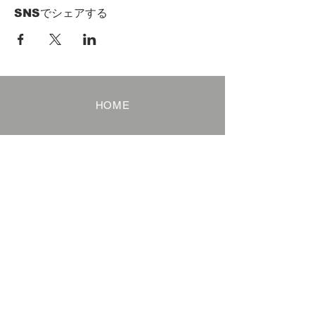
SNSでシェアする
HOME
Term of Service
Privacy Policy
About Reservation
Note on Participation
Cancel Policy