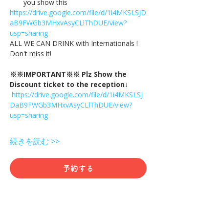
you show this
https://drive.google.com/file/d/1i4MKSLSJD
aB9FWGb3MHxvAsyCLlThDUE/view?
usp=sharing
ALL WE CAN DRINK with Internationals !
Don't miss it!
※※IMPORTANT※※ Plz Show the 
Discount ticket to the reception↓
https://drive.google.com/file/d/1i4MKSLSJ
DaB9FWGb3MHxvAsyCLlThDUE/view?
usp=sharing
続きを読む >>
予約する