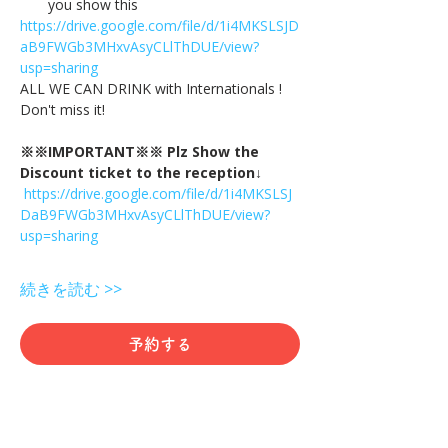
you show this
https://drive.google.com/file/d/1i4MKSLSJD
aB9FWGb3MHxvAsyCLlThDUE/view?
usp=sharing
ALL WE CAN DRINK with Internationals !
Don't miss it!
※※IMPORTANT※※ Plz Show the 
Discount ticket to the reception↓
https://drive.google.com/file/d/1i4MKSLSJ
DaB9FWGb3MHxvAsyCLlThDUE/view?
usp=sharing
続きを読む >>
予約する