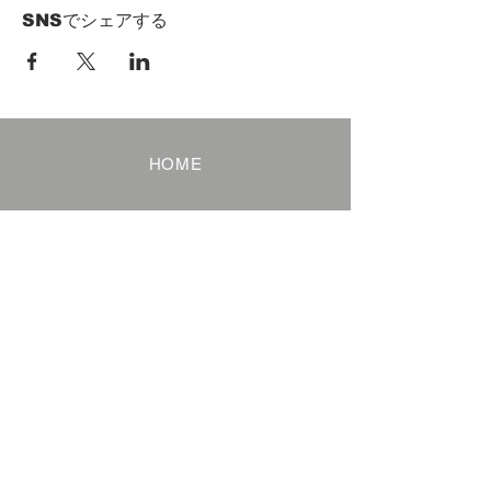
SNSでシェアする
HOME
Term of Service
Privacy Policy
About Reservation
Note on Participation
Cancel Policy