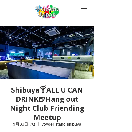
Shibuya🍸ALL U CAN
DRINK🍺Hang out
Night Club Friending
Meetup
9月30日(水)
  |  
Voyger stand shibuya