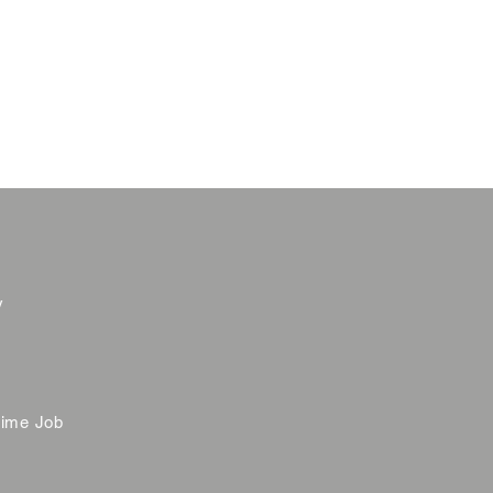
y
time Job