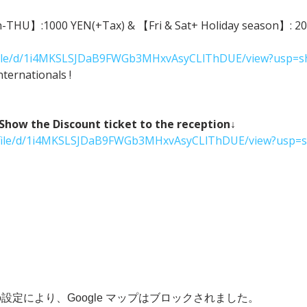
n-THU】:1000 YEN(+Tax) & 【Fri & Sat+ Holiday season】: 2000
m/file/d/1i4MKSLSJDaB9FWGb3MHxvAsyCLlThDUE/view?usp=s
ternationals !
w the Discount ticket to the reception↓
om/file/d/1i4MKSLSJDaB9FWGb3MHxvAsyCLlThDUE/view?usp=s
 の設定により、Google マップはブロックされました。