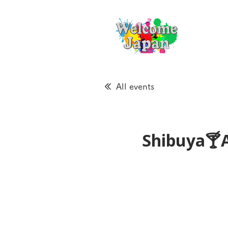
All events
Shibuya🍸