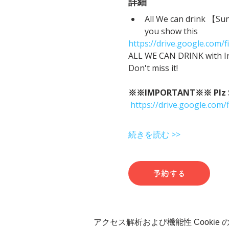
詳細
All We can drink 【Su
you show this
https://drive.google.co
ALL WE CAN DRINK with In
Don't miss it!
※※IMPORTANT※※ Plz Sho
https://drive.google.c
続きを読む >>
予約する
アクセス解析および機能性 Cookie