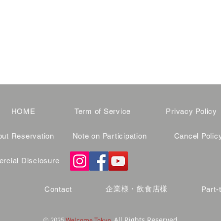
HOME
Term of Service
Privacy Policy
ut Reservation
Note on Participation
Cancel Polic
cial Disclosure
企業様・飲食店様
Contact
Part-
All Rights Reserved.
© 2025
Welcome Tokyo.