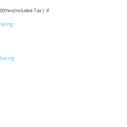
Yen(Included Tax )  if 
haring
haring