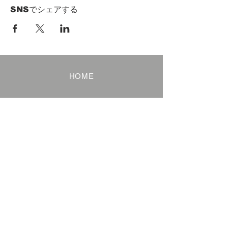
SNSでシェアする
HOME
Term of Service
Privacy Policy
About Reservation
Note on Participation
Cancel Policy