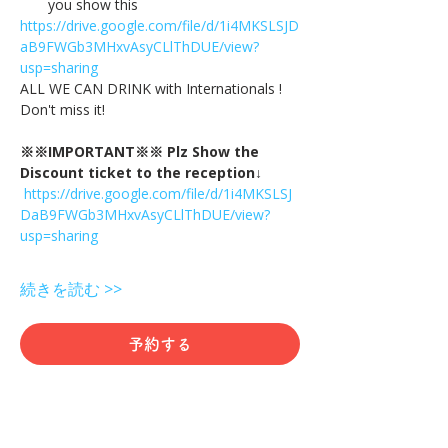
you show this
https://drive.google.com/file/d/1i4MKSLSJD
aB9FWGb3MHxvAsyCLlThDUE/view?
usp=sharing
ALL WE CAN DRINK with Internationals !
Don't miss it!
※※IMPORTANT※※ Plz Show the 
Discount ticket to the reception↓
https://drive.google.com/file/d/1i4MKSLSJ
DaB9FWGb3MHxvAsyCLlThDUE/view?
usp=sharing
続きを読む >>
予約する