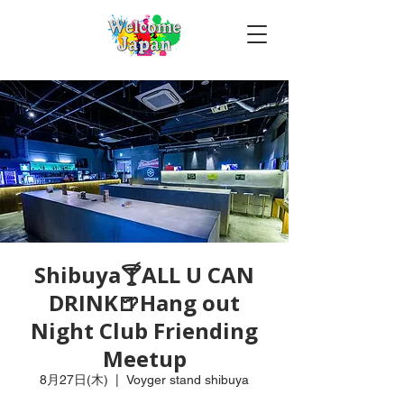
Shibuya🍸ALL U CAN
DRINK🍺Hang out
Night Club Friending
Meetup
8月27日(木)
  |  
Voyger stand shibuya