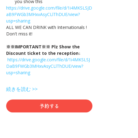
you show this
https://drive.google.com/file/d/1i4MKSLSJD
aB9FWGb3MHxvAsyCLlThDUE/view?
usp=sharing
ALL WE CAN DRINK with Internationals !
Don't miss it!
※※IMPORTANT※※ Plz Show the 
Discount ticket to the reception↓
https://drive.google.com/file/d/1i4MKSLSJ
DaB9FWGb3MHxvAsyCLlThDUE/view?
usp=sharing
続きを読む >>
予約する