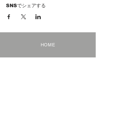
SNSでシェアする
HOME
Term of Service
Privacy Policy
About Reservation
Note on Participation
Cancel Policy