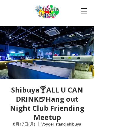
Shibuya🍸ALL U CAN
DRINK🍺Hang out
Night Club Friending
Meetup
8月17日(月)
  |  
Voyger stand shibuya