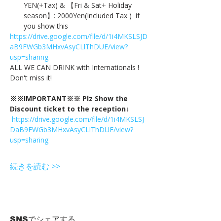
YEN(+Tax) & 【Fri & Sat+ Holiday 
season】: 2000Yen(Included Tax )  if 
you show this
https://drive.google.com/file/d/1i4MKSLSJD
aB9FWGb3MHxvAsyCLlThDUE/view?
usp=sharing
ALL WE CAN DRINK with Internationals !
Don't miss it!
※※IMPORTANT※※ Plz Show the 
Discount ticket to the reception↓
https://drive.google.com/file/d/1i4MKSLSJ
DaB9FWGb3MHxvAsyCLlThDUE/view?
usp=sharing
続きを読む >>
SNSでシェアする