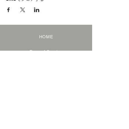
HOME
Term of Service
Privacy Policy
About Reservation
Note on Participation
Cancel Policy
Commercial Disclosure