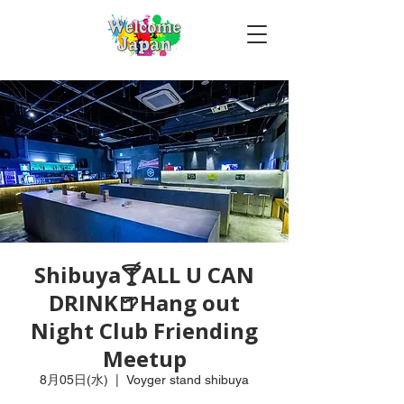
Shibuya🍸ALL U CAN
DRINK🍺Hang out
Night Club Friending
Meetup
8月05日(水)
  |  
Voyger stand shibuya