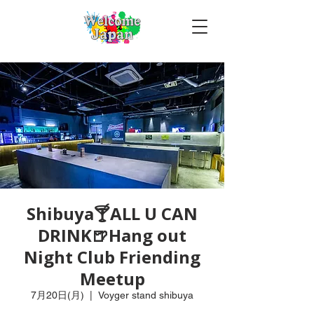
Shibuya🍸ALL U CAN
DRINK🍺Hang out
Night Club Friending
Meetup
7月20日(月)
  |  
Voyger stand shibuya