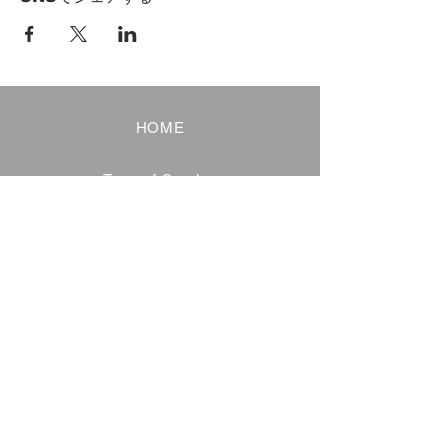
HOME
Term of Service
Privacy Policy
About Reservation
Note on Participation
Cancel Policy
Commercial Disclosure