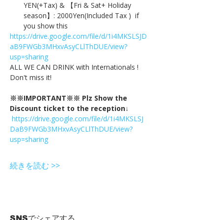
YEN(+Tax) & 【Fri & Sat+ Holiday 
season】: 2000Yen(Included Tax )  if 
you show this
https://drive.google.com/file/d/1i4MKSLSJD
aB9FWGb3MHxvAsyCLlThDUE/view?
usp=sharing
ALL WE CAN DRINK with Internationals !
Don't miss it!
※※IMPORTANT※※ Plz Show the 
Discount ticket to the reception↓
https://drive.google.com/file/d/1i4MKSLSJ
DaB9FWGb3MHxvAsyCLlThDUE/view?
usp=sharing
続きを読む >>
SNSでシェアする