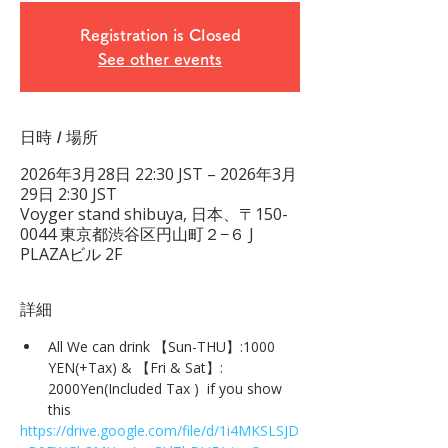
Registration is Closed
See other events
日時 / 場所
2026年3月28日 22:30 JST – 2026年3月
29日 2:30 JST
Voyger stand shibuya, 日本、〒150-
0044 東京都渋谷区円山町２−６ J
PLAZAビル 2F
詳細
All We can drink 【Sun-THU】:1000 
YEN(+Tax) & 【Fri & Sat】: 
2000Yen(Included Tax )  if you show 
this
https://drive.google.com/file/d/1i4MKSLSJD