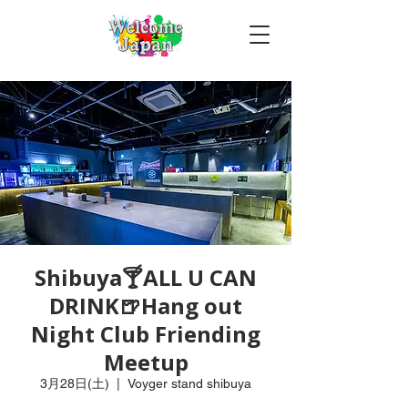
Shibuya🍸ALL U CAN
DRINK🍺Hang out
Night Club Friending
Meetup
3月28日(土)
  |  
Voyger stand shibuya