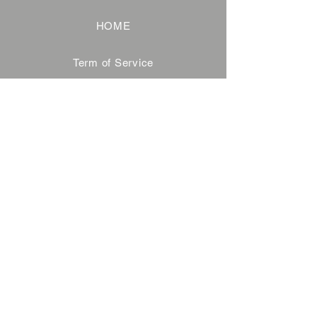
HOME
Term of Service
Privacy Policy
About Reservation
Note on Participation
Cancel Policy
Commercial Disclosure