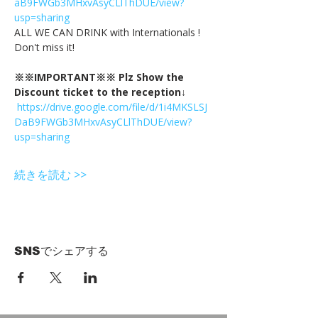
aB9FWGb3MHxvAsyCLlThDUE/view?
usp=sharing
ALL WE CAN DRINK with Internationals !
Don't miss it!
※※IMPORTANT※※ Plz Show the 
Discount ticket to the reception↓
https://drive.google.com/file/d/1i4MKSLSJ
DaB9FWGb3MHxvAsyCLlThDUE/view?
usp=sharing
続きを読む >>
SNSでシェアする