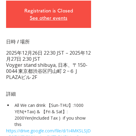
Registration is Closed
See other events
日時 / 場所
2025年12月26日 22:30 JST – 2025年12
月27日 2:30 JST
Voyger stand shibuya, 日本、〒150-
0044 東京都渋谷区円山町２−６ J
PLAZAビル 2F
詳細
All We can drink 【Sun-THU】:1000 
YEN(+Tax) & 【Fri & Sat】: 
2000Yen(Included Tax )  if you show 
this
https://drive.google.com/file/d/1i4MKSLSJD