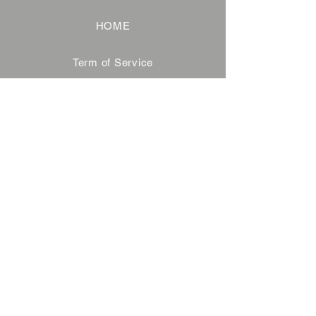
HOME
Term of Service
Privacy Policy
About Reservation
Note on Participation
Cancel Policy
Commercial Disclosure