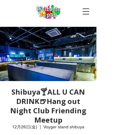
Shibuya🍸ALL U CAN
DRINK🍺Hang out
Night Club Friending
Meetup
12月26日(金)
  |  
Voyger stand shibuya