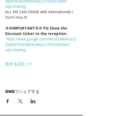
aB9FWGb3MHxvAsyCLlThDUE/view?
usp=sharing
ALL WE CAN DRINK with Internationals !
Don't miss it!
※※IMPORTANT※※ Plz Show the 
Discount ticket to the reception↓
https://drive.google.com/file/d/1i4MKSLSJ
DaB9FWGb3MHxvAsyCLlThDUE/view?
usp=sharing
続きを読む >>
SNSでシェアする