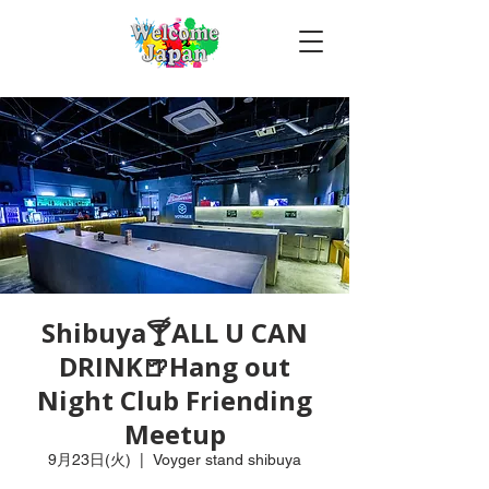
Shibuya🍸ALL U CAN
DRINK🍺Hang out
Night Club Friending
Meetup
9月23日(火)
  |  
Voyger stand shibuya