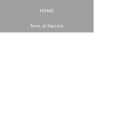
HOME
Term of Service
Privacy Policy
About Reservation
Note on Participation
Cancel Policy
Commercial Disclosure