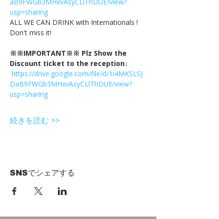
aB9FWGb3MHxvAsyCLlThDUE/view?
usp=sharing
ALL WE CAN DRINK with Internationals !
Don't miss it!
※※IMPORTANT※※ Plz Show the 
Discount ticket to the reception↓
https://drive.google.com/file/d/1i4MKSLSJ
DaB9FWGb3MHxvAsyCLlThDUE/view?
usp=sharing
続きを読む >>
SNSでシェアする