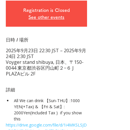
Registration is Closed
See other events
日時 / 場所
2025年9月23日 22:30 JST – 2025年9月
24日 2:30 JST
Voyger stand shibuya, 日本、〒150-
0044 東京都渋谷区円山町２−６ J
PLAZAビル 2F
詳細
All We can drink 【Sun-THU】:1000 
YEN(+Tax) & 【Fri & Sat】: 
2000Yen(Included Tax )  if you show 
this
https://drive.google.com/file/d/1i4MKSLSJD