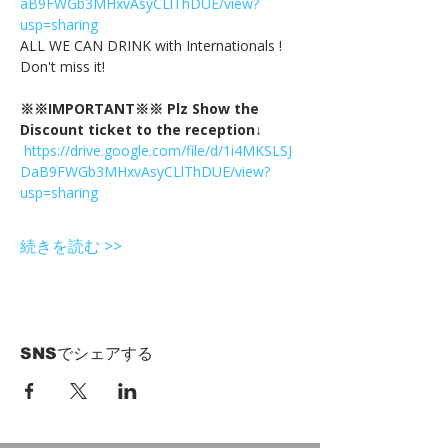
aB9FWGb3MHxvAsyCLlThDUE/view?
usp=sharing
ALL WE CAN DRINK with Internationals !
Don't miss it!
※※IMPORTANT※※ Plz Show the 
Discount ticket to the reception↓
https://drive.google.com/file/d/1i4MKSLSJ
DaB9FWGb3MHxvAsyCLlThDUE/view?
usp=sharing
続きを読む >>
SNSでシェアする