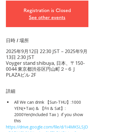
Registration is Closed
See other events
日時 / 場所
2025年9月12日 22:30 JST – 2025年9月
13日 2:30 JST
Voyger stand shibuya, 日本、〒150-
0044 東京都渋谷区円山町２−６ J
PLAZAビル 2F
詳細
All We can drink 【Sun-THU】:1000 
YEN(+Tax) & 【Fri & Sat】: 
2000Yen(Included Tax )  if you show 
this
https://drive.google.com/file/d/1i4MKSLSJD