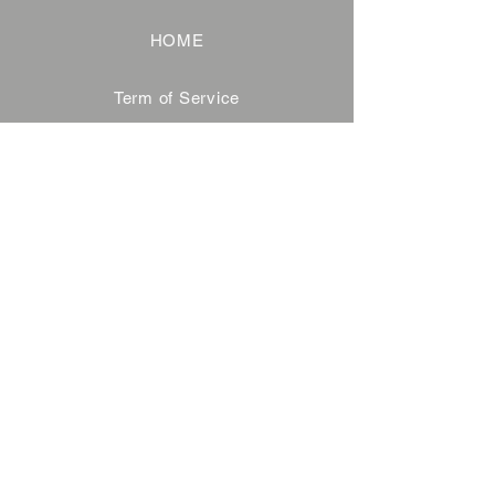
HOME
Term of Service
Privacy Policy
About Reservation
Note on Participation
Cancel Policy
Commercial Disclosure