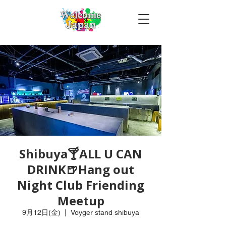
Shibuya🍸ALL U CAN
DRINK🍺Hang out
Night Club Friending
Meetup
9月12日(金)
  |  
Voyger stand shibuya