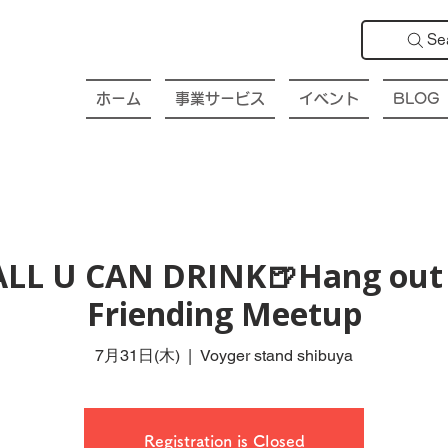
Se
ホーム
事業サービス
イベント
BLOG
ALL U CAN DRINK🍺Hang out 
Friending Meetup
7月31日(木)
  |  
Voyger stand shibuya
Registration is Closed