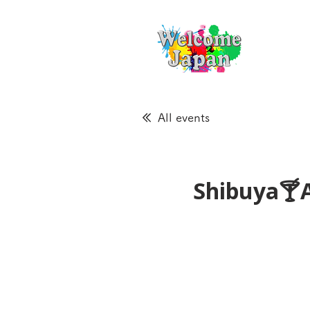
All events
Shibuya🍸