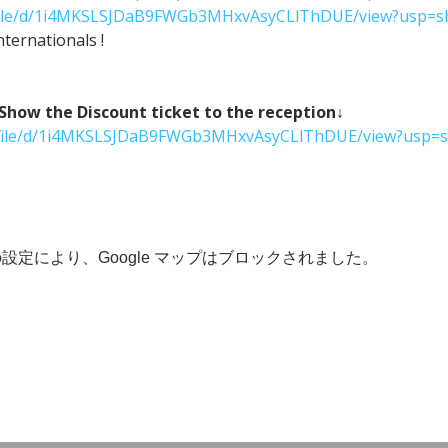
m/file/d/1i4MKSLSJDaB9FWGb3MHxvAsyCLlThDUE/view?usp=s
ternationals !
w the Discount ticket to the reception↓
om/file/d/1i4MKSLSJDaB9FWGb3MHxvAsyCLlThDUE/view?usp=s
 の設定により、Google マップはブロックされました。